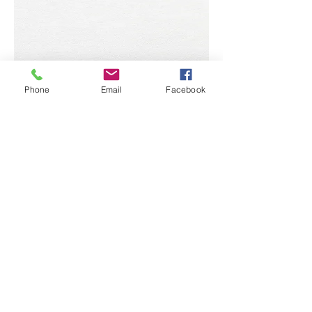
Phone
Email
Facebook
Quick Links:
Anti-Ragging Committee
Anti-Sexual Harassment Cell
Virtual Tour
Infrastructure
Contact us
Donate Now
Inflibnet