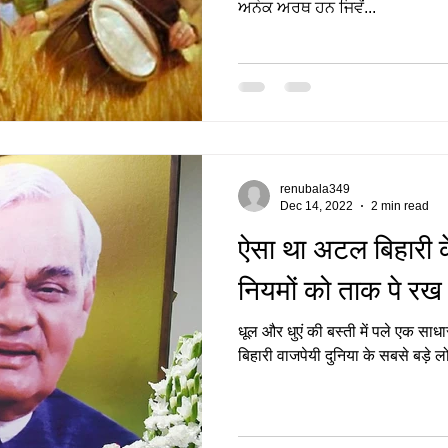
ਅਨੇਕ ਅਰਥ ਹਨ ਜਿਵੇਂ...
renubala349
Dec 14, 2022
2 min read
ऐसा था अटल ब‍िहारी के
न‍ियमों को ताक पे रख
धूल और धुएं की बस्ती में पले एक साध
बिहारी वाजपेयी दुनिया के सबसे बड़े लो