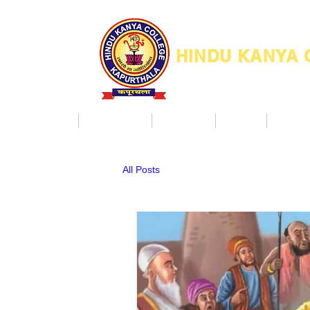
HINDU KANYA
Home
Admission
Facilities
NAAC
Co Ac
All Posts