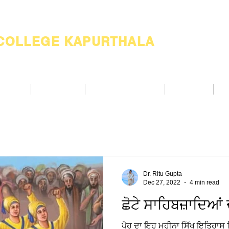
 COLLEGE KAPURTHALA
ademic
Academics
Support Services
Alumnae
Co
Dr. Ritu Gupta
Dec 27, 2022
4 min read
ਛੋਟੇ ਸਾਹਿਬਜ਼ਾਦਿਆਂ
ਪੋਹ ਦਾ ਇਹ ਮਹੀਨਾ ਸਿੱਖ ਇਤਿਹਾਸ ਵ