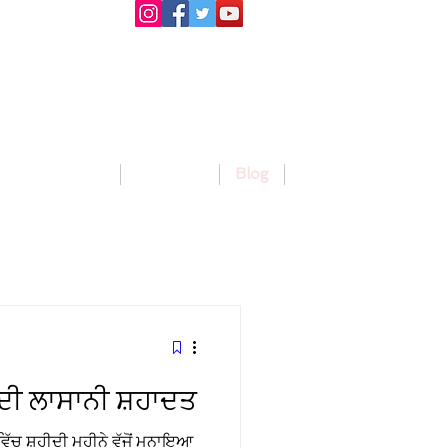
llege Activities
About Us
Blog
Jobs
 ਦੀ ਲਾਸਾਨੀ ਸ਼ਹਾਦਤ
ਿੱਚ ਸ਼ਹੀਦੀ ਮਹੀਨੇ ਵੱਜੋਂ ਮਨਾਇਆ