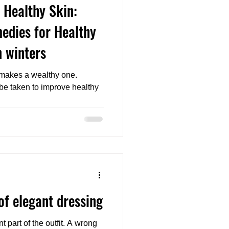
Healthy Skin:
edies for Healthy
n winters
ife makes a wealthy one.
of elegant dressing
t part of the outfit. A wrong