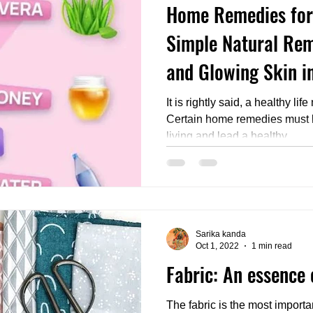
Home Remedies for 
Simple Natural Rem
and Glowing Skin i
It is rightly said, a healthy l
Certain home remedies must be taken to improve healthy
living and lead a healthy...
Sarika kanda
Oct 1, 2022
1 min read
Fabric: An essence 
The fabric is the most importan