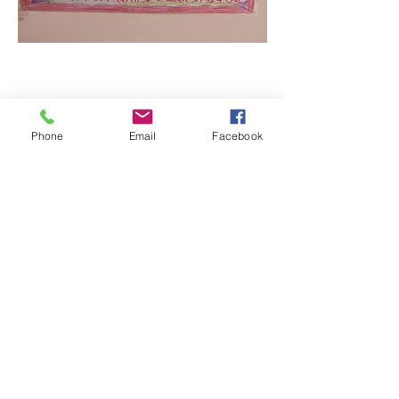
Phone
Email
Facebook
Quick Links:
Anti-Ragging Committee
Anti-Sexual Harassment Cell
Virtual Tour
Infrastructure
Contact us
Donate Now
Inflibnet