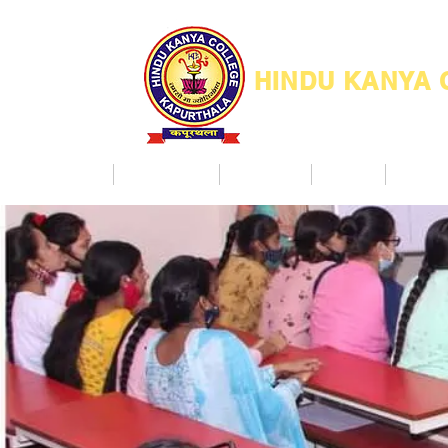
HINDU KANYA
Home
Admission
Facilities
NAAC
Co Ac