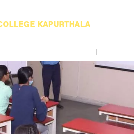
 COLLEGE KAPURTHALA
ademic
Academics
Support Services
Alumnae
Co