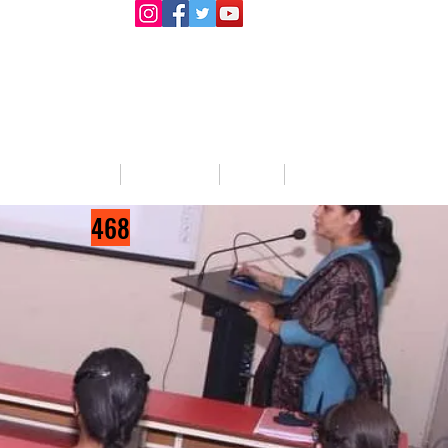
llege Activities
About Us
Blog
Jobs
468