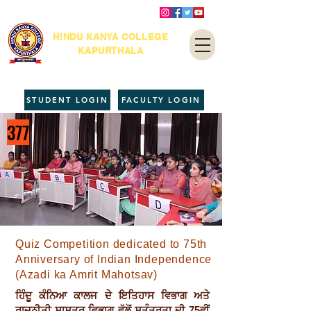
HINDU KANYA COLLEGE
KAPURTHALA
STUDENT LOGIN
FACULTY LOGIN
377
Quiz Competition dedicated to 75th
Anniversary of Indian Independence
(Azadi ka Amrit Mahotsav)
ਹਿੰਦੂ ਕੰਨਿਆ ਕਾਲਜ ਦੇ ਇਤਿਹਾਸ ਵਿਭਾਗ ਅਤੇ
ਰਾਜਨੀਤੀ ਸ਼ਾਸਤਰ ਵਿਭਾਗ ਵੱਲੋਂ ਸੁਤੰਤਰਤਾ ਦੀ 75ਵੀਂ